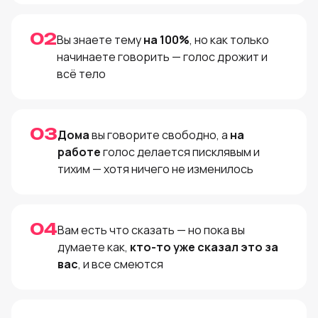
02
Вы знаете тему
на 100%
, но как только
начинаете говорить — голос дрожит и
всё тело
03
Дома
вы говорите свободно, а
на
работе
голос делается писклявым и
тихим — хотя ничего не изменилось
04
Вам есть что сказать — но пока вы
думаете как,
кто-то уже сказал это за
вас
, и все смеются