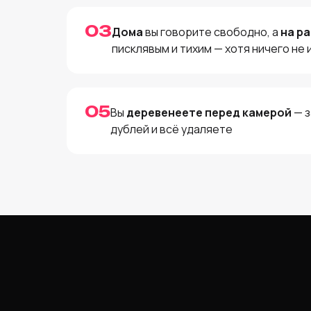
03
Дома
вы говорите свободно, а
на р
писклявым и тихим — хотя ничего не
05
Вы
деревенеете перед камерой
— з
дублей и всё удаляете