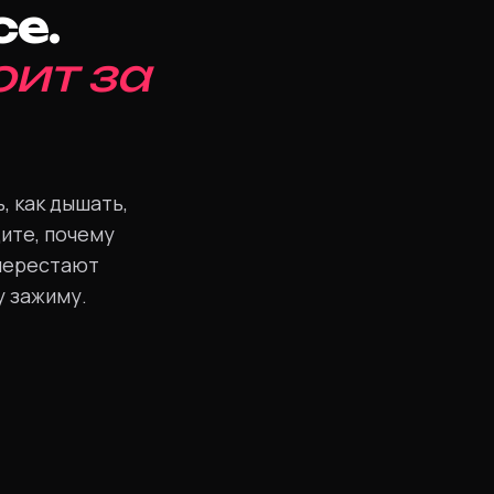
се.
оит за
, как дышать,
дите, почему
перестают
у зажиму.