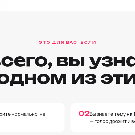
ЭТО ДЛЯ ВАС, ЕСЛИ
сего, вы узн
 одном из эт
02
рите нормально, не
Вы знаете тему
на 
— голос дрожит и в