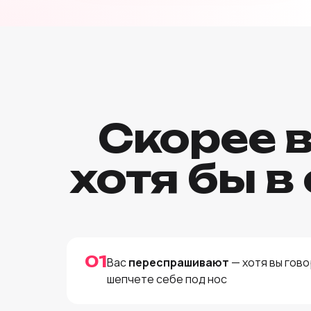
Скорее в
хотя бы в
01
Вас
переспрашивают
— хотя вы гово
шепчете себе под нос