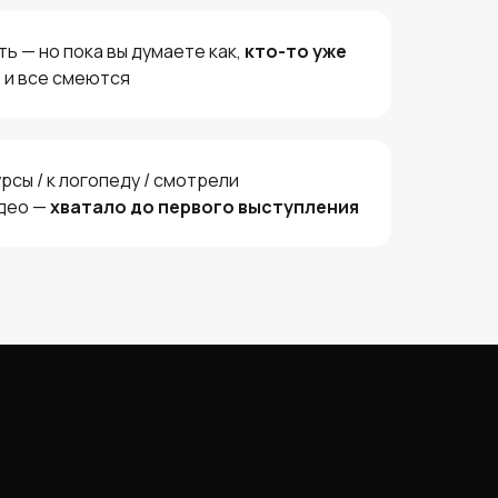
ть — но пока вы думаете как,
кто-то уже
, и все смеются
урсы / к логопеду / смотрели
део —
хватало до первого выступления