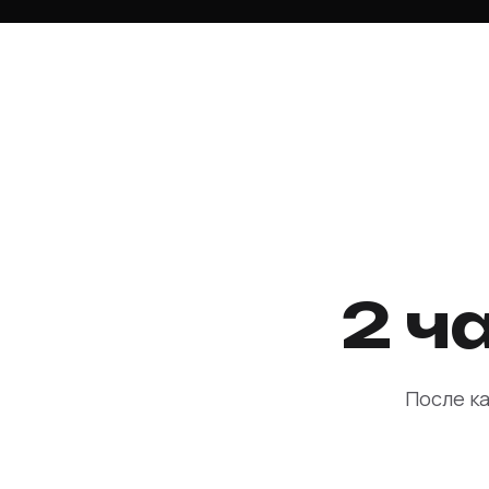
2 ч
После к