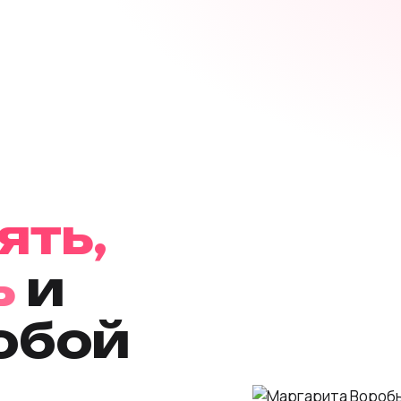
ять,
ь
и
собой