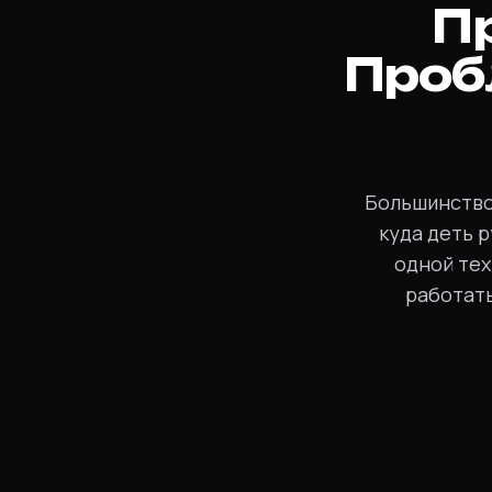
Пр
Проб
Большинство 
куда деть р
одной те
работать