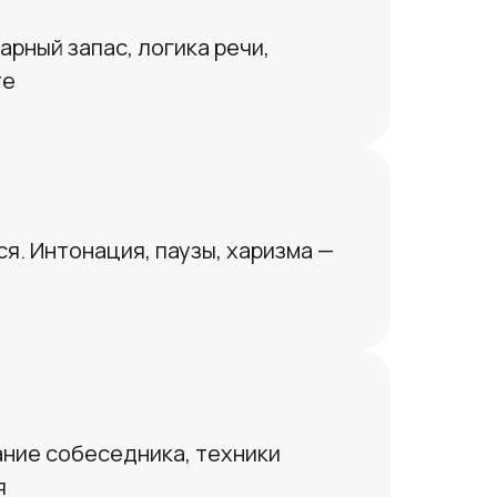
арный запас, логика речи,
те
ся. Интонация, паузы, харизма —
ание собеседника, техники
я