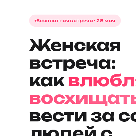
Бесплатная встреча · 28 мая
Женская
встреча:
как
влюбл
восхищат
вести за 
людей с