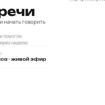
речи
 и начать говорить
е помогли,
через неделю
АТ
аса · живой эфир