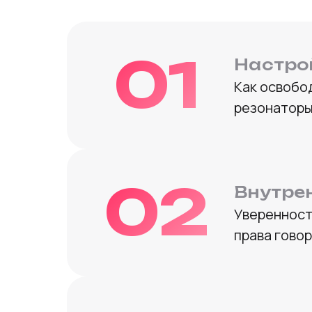
01
Настро
Как освобод
резонаторы,
02
Внутре
Уверенность
права говор