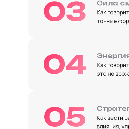
03
Сила с
Как говорит
точные фор
04
Энерги
Как говорит
это не врож
05
Страте
Как вести р
влияния, у