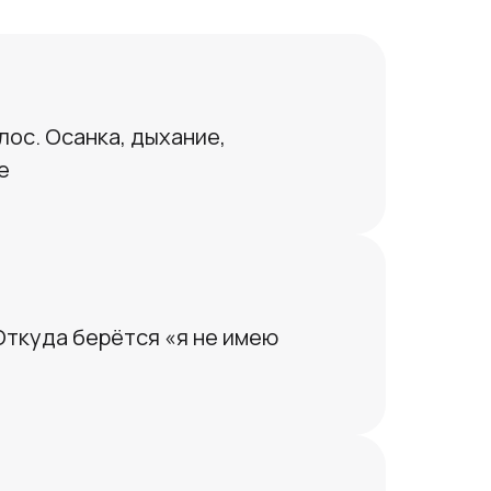
лос. Осанка, дыхание,
е
 Откуда берётся «я не имею