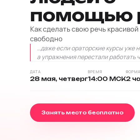
помощью 
Как сделать свою речь красивой
свободно
…даже если ораторские курсы уже н
а упражнения перестали работать 
ДАТА
ВРЕМЯ
ФОРМ
28 мая, четверг
14:00 МСК
2 ч
Занять место бесплатно