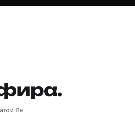
эфира.
атом. Вы